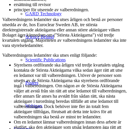
ersättning till revisor
principer för utseende av valberedningen.
GARD Technology
Valberedningens ledamöter ska utses årligen och bestå av personer
utsedda av de, hos Euroclear Sweden AB, tre största
direktregistrerade aktieägarna eller annan större aktieägare vilken
Bolaget äger kännedom om (”Största Aktieägarna”) vid tredje
Science Behind
kvartalets utgång. Majoriteten av valberedningens ledamöter ska inte
vara styrelseledamöter.
Valberedningens ledamöter ska utses enligt följande:
Scientific Publications
Styrelsens ordförande ska årligen vid tredje kvartalets utgång
kontakta de Största Aktieägarna vilka sedan äger rätt att utse
en ledamot var till valberedningen. Utöver de personer som
utsetts av de Största Aktieägarna ska styrelsens ordförande
Posters
ingå i valberedningen. Om någon av de Största Aktieägarna
väljer att avstå från sin rätt att utse ledamot till valberedningen,
eller annars får anses ha avstått från sådan rätt, ska nästa
aktieägare i turordning beredas tillfälle att utse ledamot till
Webinars
valberedningen. Dock behöver inte fler än totalt fem
aktieägare tillfrågas, förutsatt att detta inte krävs för att
valberedningen ska bestå av minst tre ledamöter.
Om en ledamot lämnar valberedningen innan dess arbete är
slutfört, ska den aktieägare som utsåg ledamoten äga rätt att
Company