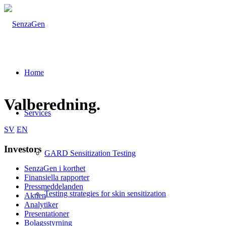
Home
Valberedning
.
Services
SV
EN
Investors
GARD Sensitization Testing
SenzaGen i korthet
Finansiella rapporter
Pressmeddelanden
Testing strategies for skin sensitization
Aktien
Analytiker
Presentationer
Bolagsstyrning