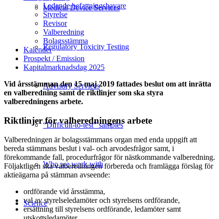
Ledande befattningshavare
Medical Device Services
Styrelse
Revisor
Valberedning
Bolagsstämma
Regulatory Toxicity Testing
Kalender
Prospekt / Emission
Kapitalmarknadsdag 2025
Vid årsstämman den 15 maj 2019 fattades beslut om att inrätta
Advisory Services
en valberedning samt de riktlinjer som ska styra
valberedningens arbete.
Riktlinjer för valberedningens arbete
“Difficult-to-test” samples
Valberedningen är bolagsstämmans organ med enda uppgift att
bereda stämmans beslut i val- och arvodesfrågor samt, i
förekommande fall, procedurfrågor för nästkommande valberedning.
Who we work with
Följaktligen ska valberedningen förbereda och framlägga förslag för
aktieägarna på stämman avseende:
ordförande vid årsstämma,
val av styrelseledamöter och styrelsens ordförande,
Science
ersättning till styrelsens ordförande, ledamöter samt
utskottsledamöter,