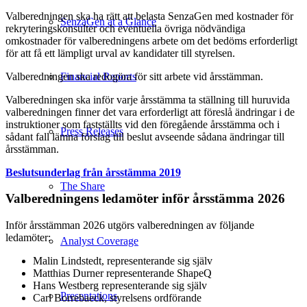
Valberedningen ska ha rätt att belasta SenzaGen med kostnader för
SenzaGen at a Glance
rekryteringskonsulter och eventuella övriga nödvändiga
omkostnader för valberedningens arbete om det bedöms erforderligt
för att få ett lämpligt urval av kandidater till styrelsen.
Valberedningen ska redogöra för sitt arbete vid årsstämman.
Financial Reports
Valberedningen ska inför varje årsstämma ta ställning till huruvida
valberedningen finner det vara erforderligt att föreslå ändringar i de
instruktioner som fastställts vid den föregående årsstämma och i
Press Releases
sådant fall lämna förslag till beslut avseende sådana ändringar till
årsstämman.
Beslutsunderlag från årsstämma 2019
The Share
Valberedningens ledamöter inför årsstämma 2026
Inför årsstämman 2026 utgörs valberedningen av följande
ledamöter:
Analyst Coverage
Malin Lindstedt, representerande sig själv
Matthias Durner representerande ShapeQ
Hans Westberg representerande sig själv
Presentations
Carl Borrebaeck, styrelsens ordförande