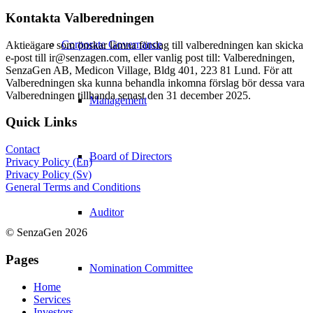
Kontakta Valberedningen
Corporate Governance
Aktieägare som önskar lämna förslag till valberedningen kan skicka
e-post till ir@senzagen.com, eller vanlig post till: Valberedningen,
SenzaGen AB, Medicon Village, Bldg 401, 223 81 Lund. För att
Valberedningen ska kunna behandla inkomna förslag bör dessa vara
Valberedningen tillhanda senast den 31 december 2025.
Management
Quick Links
Contact
Board of Directors
Privacy Policy (En)
Privacy Policy (Sv)
General Terms and Conditions
Auditor
© SenzaGen 2026
Pages
Nomination Committee
Home
Services
Investors