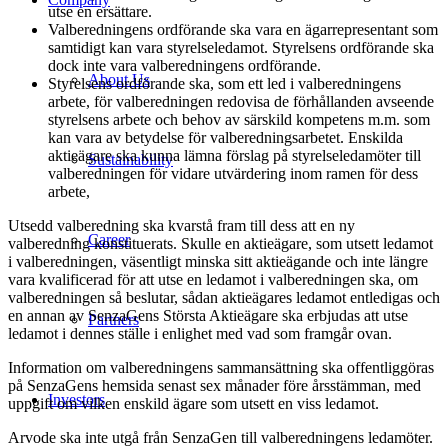
utse en ersättare.
Valberedningens ordförande ska vara en ägarrepresentant som
samtidigt kan vara styrelseledamot. Styrelsens ordförande ska
dock inte vara valberedningens ordförande.
About Us
Styrelsens ordförande ska, som ett led i valberedningens
arbete, för valberedningen redovisa de förhållanden avseende
styrelsens arbete och behov av särskild kompetens m.m. som
kan vara av betydelse för valberedningsarbetet. Enskilda
aktieägare ska kunna lämna förslag på styrelseledamöter till
Sustainability
valberedningen för vidare utvärdering inom ramen för dess
arbete,
Utsedd valberedning ska kvarstå fram till dess att en ny
Career
valberedning konstituerats. Skulle en aktieägare, som utsett ledamot
i valberedningen, väsentligt minska sitt aktieägande och inte längre
vara kvalificerad för att utse en ledamot i valberedningen ska, om
valberedningen så beslutar, sådan aktieägares ledamot entledigas och
en annan av SenzaGens Största Aktieägare ska erbjudas att utse
Partners
ledamot i dennes ställe i enlighet med vad som framgår ovan.
Information om valberedningens sammansättning ska offentliggöras
på SenzaGens hemsida senast sex månader före årsstämman, med
Investors
uppgift om vilken enskild ägare som utsett en viss ledamot.
Arvode ska inte utgå från SenzaGen till valberedningens ledamöter.