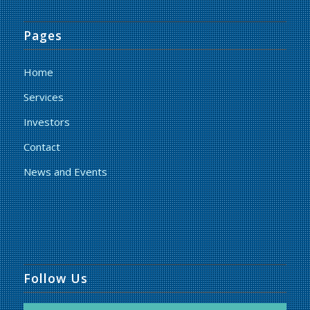
Pages
Home
Services
Investors
Contact
News and Events
Follow Us