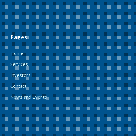
Pages
Home
Services
Investors
Contact
News and Events