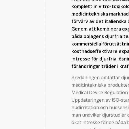
komplett in vitro-toxiko
medicintekniska marknad
förvärv av det italiensk
Genom att kombinera expe
båda bolagens djurfria t
kommersiella förutsättni
kostnadseffektivare expa
intresse för djurfria lösn
förändringar träder i kraf
Breddningen omfattar djurfr
medicintekniska produkter 
Medical Device Regulation
Uppdateringen av ISO-sta
hudirritation och hudsensib
man undviker djurstudier och
ökat intresse för de båda