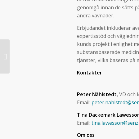
genomgå innan de sätts på 
andra vävnader.
Erbjudandet inkluderar äve
expertisstöd och vägledni
kunds projekt i enlighet 
SenzaGen får uppföljningsorder på
substansbaserade medicint
1 MSEK för GARD®skin Dose-
tjänster, vilka baseras på
Response från...
Kontakter
Peter Nählstedt,
VD och 
Email:
peter.nahlstedt@se
Tina Dackemark Lawesso
Email:
tina.lawesson@sen
Om oss