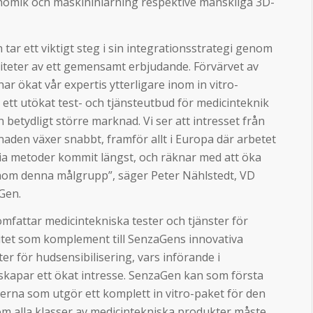
nomik och maskininlärning respektive mänskliga 3D-
tar ett viktigt steg i sin integrationsstrategi genom
iviteter av ett gemensamt erbjudande. Förvärvet av
har ökat vår expertis ytterligare inom in vitro-
 ett utökat test- och tjänsteutbud för medicinteknik
 en betydligt större marknad. Vi ser att intresset från
aden växer snabbt, framför allt i Europa där arbetet
rfria metoder kommit längst, och räknar med att öka
 inom denna målgrupp”, säger Peter Nählstedt, VD
Gen.
mfattar medicintekniska tester och tjänster för
citet som komplement till SenzaGens innovativa
r för hudsensibilisering, vars införande i
skapar ett ökat intresse. SenzaGen kan som första
terna som utgör ett komplett in vitro-paket för den
m alla klasser av medicintekniska produkter måste