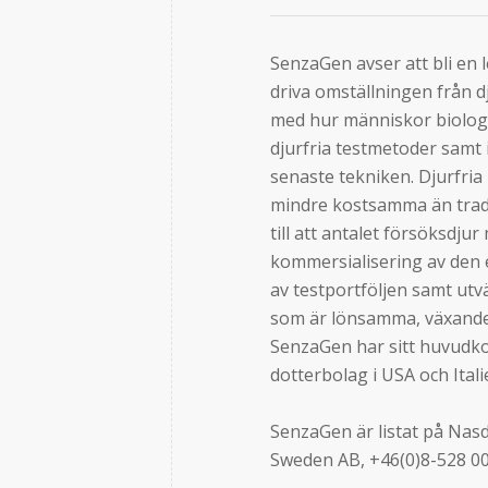
SenzaGen avser att bli en 
driva omställningen från 
med hur människor biolog
djurfria testmetoder samt
senaste tekniken. Djurfria
mindre kostsamma än tradi
till att antalet försöksdjur
kommersialisering av den
av testportföljen samt ut
som är lönsamma, växande
SenzaGen har sitt huvudk
dotterbolag i USA och Ita
SenzaGen är listat på Nasd
Sweden AB, +46(0)8-528 0