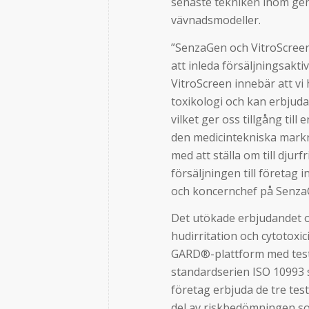
senaste tekniken inom ge
vävnadsmodeller.
”SenzaGen och VitroScreen 
att inleda försäljningsakt
VitroScreen innebär att vi 
toxikologi och kan erbjuda
vilket ger oss tillgång till
den medicintekniska markn
med att ställa om till dju
försäljningen till företag
och koncernchef på Senza
Det utökade erbjudandet o
hudirritation och cytotoxi
GARD®-plattform med teste
standardserien ISO 10993 
företag erbjuda de tre tes
del av riskbedömningen so