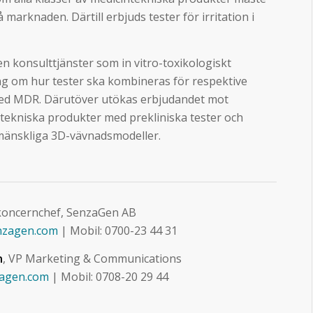
marknaden. Därtill erbjuds tester för irritation i
n konsulttjänster som in vitro-toxikologiskt
ng om hur tester ska kombineras för respektive
med MDR. Därutöver utökas erbjudandet mot
ekniska produkter med prekliniska tester och
 mänskliga 3D-vävnadsmodeller.
koncernchef, SenzaGen AB
nzagen.com
| Mobil: 0700-23 44 31
n
, VP Marketing & Communications
zagen.com
| Mobil: 0708-20 29 44