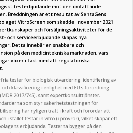
logiskt testerbjudande mot den omfattande
en. Breddningen är ett resultat av SenzaGens
a bolaget VitroScreen som skedde i november 2021.
rtkunskaper och försäljningsaktiviteter för de
est- och serviceerbjudande skapas nya
ngar. Detta innebär en snabbare och
nsion på den medicintekniska marknaden, vars
ingar växer i takt med att regulatoriska
t.
ia tester för biologisk utvärdering, identifiering av
och klassificering i enlighet med EU:s förordning
 (MDR 2017/745), samt expertkonsulttjänster.
ndarderna som styr säkerhetstestningen för
ilisering har nyligen trätt i kraft och förordar att
 i stället testar in vitro (i provrör), vilket skapar ett
 bolagens erbjudande. Testerna bygger på den