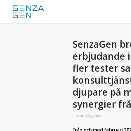
SenzaGen bre
erbjudande 
fler tester s
konsulttjänst
djupare på m
synergier fr
3 February, 2022
Från och med februari 20