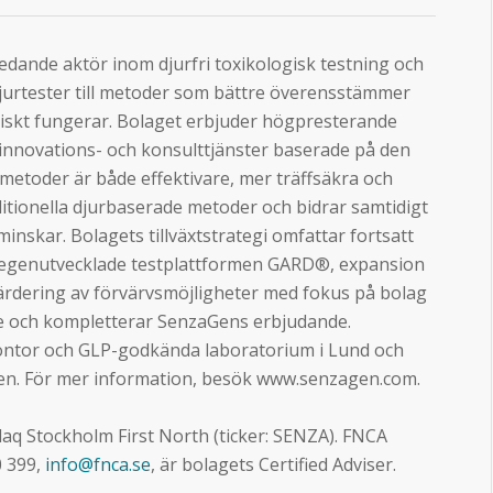
ledande aktör inom djurfri toxikologisk testning och
djurtester till metoder som bättre överensstämmer
iskt fungerar. Bolaget erbjuder högpresterande
 innovations- och konsulttjänster baserade på den
 metoder är både effektivare, mer träffsäkra och
tionella djurbaserade metoder och bidrar samtidigt
 minskar. Bolagets tillväxtstrategi omfattar fortsatt
 egenutvecklade testplattformen GARD®, expansion
värdering av förvärvsmöjligheter med fokus på bolag
 och kompletterar SenzaGens erbjudande.
ontor och GLP-godkända laboratorium i Lund och
lien. För mer information, besök www.senzagen.com.
aq Stockholm First North (ticker: SENZA). FNCA
0 399,
info@fnca.se
, är bolagets Certified Adviser.