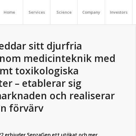
Home
Services
Science
Company
Investors
ddar sitt djurfria
inom medicinteknik med
amt toxikologiska
er – etablerar sig
arknaden och realiserar
ån förvärv
22 erbjuder SenzaGen ett utökat och mer