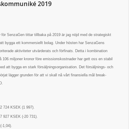
tskommuniké 2019
för SenzaGen tittar tillbaka på 2019 är jag nöjd med de strategiskt
ör att bygga ett kommersiellt bolag. Under hösten har SenzaGens
oriterade aktiviteter utvärderats och förfinats. Detta i kombination
å 106 miljoner kronor före emissionskostnader har gett oss en stabil
 med att bygga en stark försäljningsorganisation. Det försäljnings- och
rjat lägger grunden för att vi skall nå vårt finansiella mål break-
D.
 2 724 KSEK (1 997).
-37 927 KSEK (-20 731).
(-1,04).