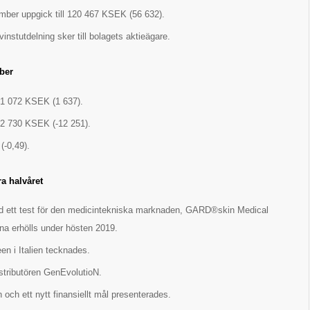
mber uppgick till 120 467 KSEK (56 632).
vinstutdelning sker till bolagets aktieägare.
mber
 1 072 KSEK (1 637).
-22 730 KSEK (-12 251).
(-0,49).
a halvåret
d ett test för den medicintekniska marknaden, GARD®skin Medical
rna erhölls under hösten 2019.
en i Italien tecknades.
stributören GenEvolutioN.
och ett nytt finansiellt mål presenterades.