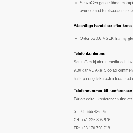
SenzaGen genomförde en kapit
övertecknad företrädesemissio
Väsentliga händelser efter årets 
Order på 0,6 MSEK från ny gl
Telefonkonferens
SenzaGen bjuder in media och inves
9.30 där VD Axel Sjöblad kommen
hålls på engelska och inleds med e
Telefonnummer till konferensen
För att delta i konferensen ring e
SE: 08 566 426 95
CH: +41 225 805 976
FR: +33 170 750 718