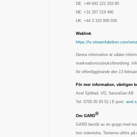
DE: +49 692 222 203 80
NE: +31 207 219 496
UK: +44 3 333 009 034
Weblink
https://tv.streamfabriken.com/sen
Denna information är sådan inform
marknadsmissbruksförordning. In
för offentliggörande den 13 februar
För mer information, vänligen k
Axel Sjöblad, VD, SenzaGen AB
Tel: 0705-35 93 51 | E-post:
axel.
®
Om GARD
GARD består av en grupp med tester
hos människa. Testerna utförs på mä