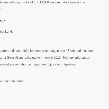
alanskaffning om totalt 106 MSEK genom riktad emission och
n.
slut
obal kund.
terare till en telefonkonferens torsdagen den 13 februari klockan
terar SenzaGens bokslutskommuniké 2019. Telefonkonferensen
n kort presentation av rapporten följt av en frågestund.
tt av numren nedan: