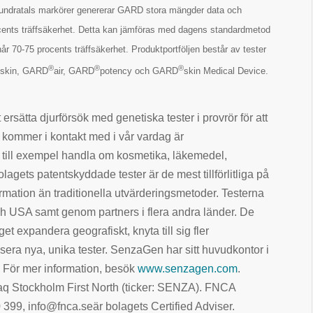
 hundratals markörer genererar GARD stora mängder data och
ocents träffsäkerhet. Detta kan jämföras med dagens standardmetod
år 70-75 procents träffsäkerhet. Produktportföljen består av tester
®
®
®
®
skin, GARD
air, GARD
potency och GARD
skin Medical Device.
ersätta djurförsök med genetiska tester i provrör för att
kommer i kontakt med i vår vardag är
n till exempel handla om kosmetika, läkemedel,
agets patentskyddade tester är de mest tillförlitliga på
mation än traditionella utvärderingsmetoder. Testerna
och USA samt genom partners i flera andra länder. De
 expandera geografiskt, knyta till sig fler
nsera nya, unika tester. SenzaGen har sitt huvudkontor i
 För mer information, besök
www.senzagen.com
.
aq Stockholm First North (ticker: SENZA). FNCA
99, info@fnca.seär bolagets Certified Adviser.