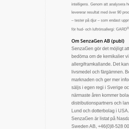
intelligens. Genom att analysera
levererar resultat med över 90 pr
– tester på djur – som endast uppn
för hud- och luftrörsallergi: GARD
Om SenzaGen AB (publ)
SenzaGen gör det möjligt att 
bedöma om de kemikalier vi 
allergiframkallande. Det ka
livsmedel och färgämnen. Bol
marknaden och ger mer infor
säljs i egen regi i Sverige 
närmaste åren kommer bolaget
distributionspartners och la
Lund och dotterbolag i USA.
SenzaGen är listat på Nasd
Sweden AB, +46(0)8-528 00 3