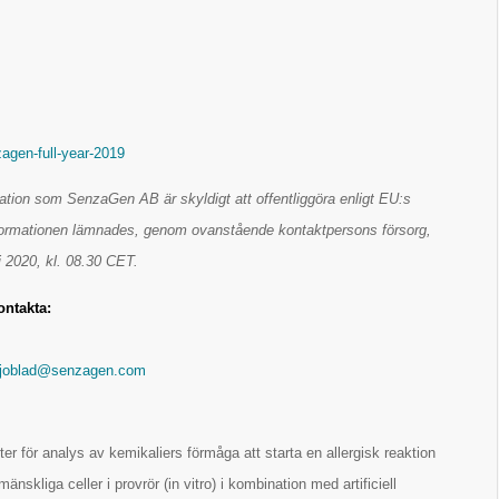
zagen-full-year-2019
ation som SenzaGen AB är skyldigt att offentliggöra enligt EU:s
formationen lämnades, genom ovanstående kontaktpersons försorg,
i 2020, kl. 08.30 CET.
ontakta:
sjoblad@senzagen.com
 för analys av kemikaliers förmåga att starta en allergisk reaktion
nskliga celler i provrör (in vitro) i kombination med artificiell