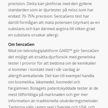
precision. Detta kan jämföras med den gyllene
standarden som är djurtester på möss som har
endast 70-75% precision. SenzaGens test har
därtill förmågan att mäta potensen (styrkan) av en
substans och kan därmed avgöra till vilken grad
en substans orsakar allergi.
Om SenzaGen
Med sin teknologiplattform GARD™ gör SenzaGen
det möjligt att ersätta djurförsök med genetiska
tester i provrör för att bedöma om de kemikalier
vi kommer i kontakt med i vår vardag är
allergiframkallande. Det kan till exempel handla
om kosmetika, läkemedel, livsmedel och
färgämnen. Bolagets patentskyddade tester är de
mest tillförlitliga på marknaden och ger mer
information än traditionella utvärderingsmetoder.
Testerna säljs i egen regi i Sverige och USA, och