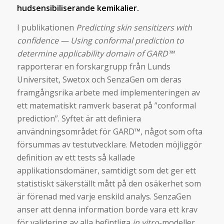
hudsensibiliserande kemikalier.
I publikationen
Predicting skin sensitizers with
confidence — Using conformal prediction to
determine applicability domain of GARD™
rapporterar en forskargrupp från Lunds
Universitet, Swetox och SenzaGen om deras
framgångsrika arbete med implementeringen av
ett matematiskt ramverk baserat på ”conformal
prediction”. Syftet är att definiera
användningsområdet för GARD™, något som ofta
försummas av testutvecklare. Metoden möjliggör
definition av ett tests så kallade
applikationsdomäner, samtidigt som det ger ett
statistiskt säkerställt mått på den osäkerhet som
är förenad med varje enskild analys. SenzaGen
anser att denna information borde vara ett krav
för validering av alla befintliga
in vitro
-modeller.