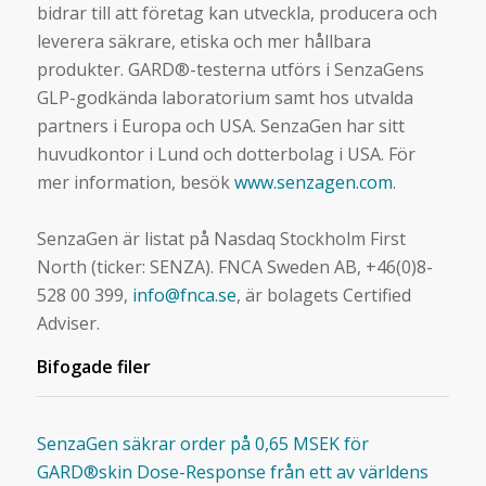
bidrar till att företag kan utveckla, producera och
leverera säkrare, etiska och mer hållbara
produkter. GARD®-testerna utförs i SenzaGens
GLP-godkända laboratorium samt hos utvalda
partners i Europa och USA. SenzaGen har sitt
huvudkontor i Lund och dotterbolag i USA. För
mer information, besök
www.senzagen.com
.
SenzaGen är listat på Nasdaq Stockholm First
North (ticker: SENZA). FNCA Sweden AB, +46(0)8-
528 00 399,
info@fnca.se
, är bolagets Certified
Adviser.
Bifogade filer
SenzaGen säkrar order på 0,65 MSEK för
GARD®skin Dose-Response från ett av världens