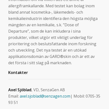
allergiframkallande. Med testet kan bolag inom
bland annat kosmetika-, läkemedels- och
kemikalieindustrin identifiera den högsta möjliga
mängden av en kemikalie, s.k. ”Dose of
Departure”, som de kan inkludera i sina
produkter, vilket utgör ett viktigt underlag för
prioritering och beslutsfattande inom forskning
och utveckling. Det nya testet är en utökad
applikationsdomän av GARD®skin och är ett av
det första i sitt slag på marknaden.
Kontakter
Axel Sjöblad
, VD, SenzaGen AB
Email:
axel.sjoblad@senzagen.com
| Mobil: 0705-35
93 51