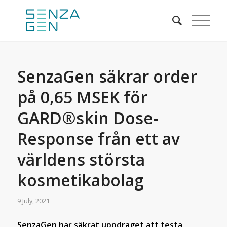
SenzaGen säkrar order
på 0,65 MSEK för
GARD®skin Dose-
Response från ett av
världens största
kosmetikabolag
9 July, 2021
SenzaGen har säkrat uppdraget att testa