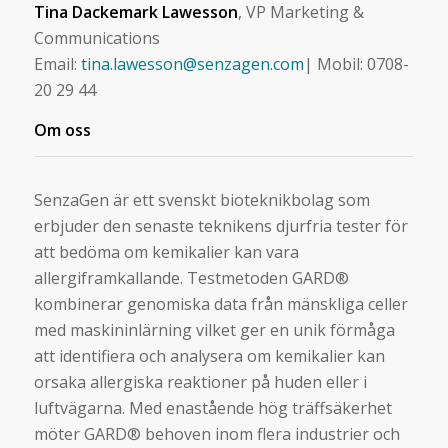
Tina Dackemark Lawesson
, VP Marketing &
Communications
Email:
tina.lawesson@senzagen.com
| Mobil: 0708-
20 29 44
Om oss
SenzaGen är ett svenskt bioteknikbolag som
erbjuder den senaste teknikens djurfria tester för
att bedöma om kemikalier kan vara
allergiframkallande. Testmetoden GARD®
kombinerar genomiska data från mänskliga celler
med maskininlärning vilket ger en unik förmåga
att identifiera och analysera om kemikalier kan
orsaka allergiska reaktioner på huden eller i
luftvägarna. Med enastående hög träffsäkerhet
möter GARD® behoven inom flera industrier och