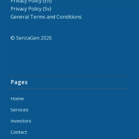
Privacy Policy (En)
Privacy Policy (Sv)
General Terms and Conditions
© SenzaGen 2026
Pages
Home
Services
Investors
Contact