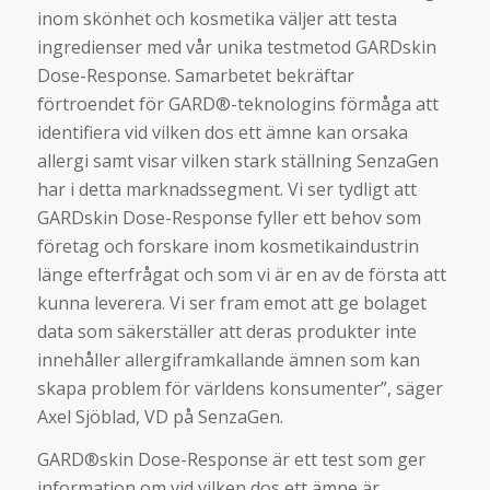
inom skönhet och kosmetika väljer att testa
ingredienser med vår unika testmetod GARDskin
Dose-Response. Samarbetet bekräftar
förtroendet för GARD®-teknologins förmåga att
identifiera vid vilken dos ett ämne kan orsaka
allergi samt visar vilken stark ställning SenzaGen
har i detta marknadssegment. Vi ser tydligt att
GARDskin Dose-Response fyller ett behov som
företag och forskare inom kosmetikaindustrin
länge efterfrågat och som vi är en av de första att
kunna leverera. Vi ser fram emot att ge bolaget
data som säkerställer att deras produkter inte
innehåller allergiframkallande ämnen som kan
skapa problem för världens konsumenter”, säger
Axel Sjöblad, VD på SenzaGen.
GARD®skin Dose-Response är ett test som ger
information om vid vilken dos ett ämne är