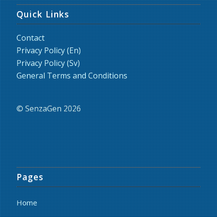
Quick Links
Contact
Privacy Policy (En)
Privacy Policy (Sv)
General Terms and Conditions
© SenzaGen 2026
Pages
Home