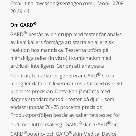
Email: tina.lawesson@senzagen.com | Mobil: 0708-
20 29 44
®
Om GARD
®
GARD
består av en grupp med tester för analys
av kemikaliers förmåga att starta en allergisk
reaktion hos människa. Testerna utförs på
mänskliga celler (in vitro) i kombination med
artificiell intelligens. Genom att analysera
®
hundratals markörer genererar GARD
stora
mängder data och levererar resultat med över 90
procents precision. Detta kan jämföras med
dagens standardmetod – tester på djur – som
endast uppnår 70–75 procents precision.
Produktportföljen består av säkerhetstester för
®
®
hud- och luftrörsallergi: GARD
skin, GARD
air,
®
®
GARD
potency och GARD
skin Medical Device.