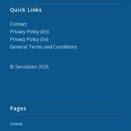
Quick Links
Contact
Privacy Policy (En)
Privacy Policy (Sv)
General Terms and Conditions
© SenzaGen 2026
Pages
Home