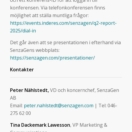
och ett konferens-ID för att logga in till
konferensen. Via telefonkonferensen finns
möjlighet att ställa muntliga frågor:
https://events.inderes.com/senzagen/q2-report-
2025/dial-in
Det går även att se presentationen i efterhand via
SenzaGens webbplats:
https://senzagen.com/presentationer/
Kontakter
Peter Nählstedt,
VD och koncernchef, SenzaGen
AB
Email:
peter.nahlstedt@senzagen.com
| Tel: 046-
275 62 00
Tina Dackemark Lawesson
, VP Marketing &