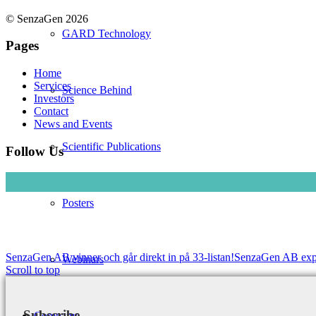
© SenzaGen 2026
GARD Technology
Pages
Home
Services
Science Behind
Investors
Contact
News and Events
Scientific Publications
Follow Us
Posters
SenzaGen AB vinner och går direkt in på 33-listan!
SenzaGen AB expand
Webinars
Scroll to top
Subscribe
Company