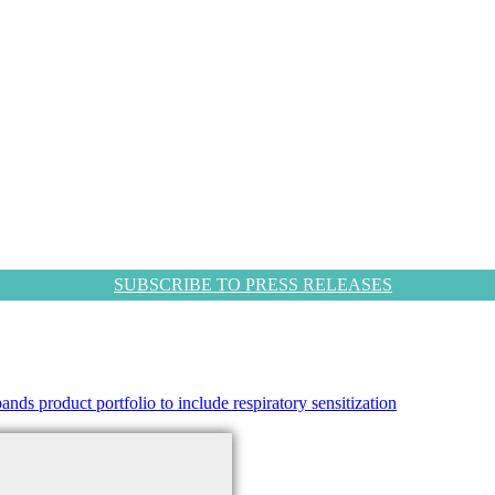
SUBSCRIBE TO PRESS RELEASES
s product portfolio to include respiratory sensitization