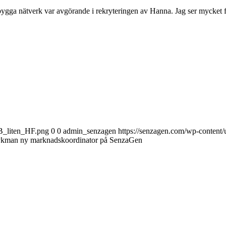
bygga nätverk var avgörande i rekryteringen av Hanna. Jag ser mycket
B_liten_HF.png
0
0
admin_senzagen
https://senzagen.com/wp-conten
kman ny marknadskoordinator på SenzaGen