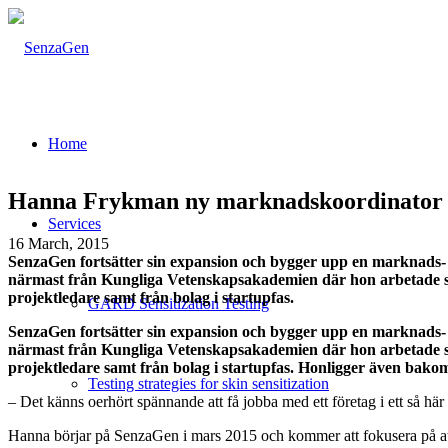
Home
Hanna Frykman ny marknadskoordinator
Services
16 March, 2015
SenzaGen fortsätter sin expansion och bygger upp en marknads
närmast från Kungliga Vetenskapsakademien där hon arbetade s
projektledare samt från bolag i startupfas.
GARD Sensitization Testing
SenzaGen fortsätter sin expansion och bygger upp en marknads
närmast från Kungliga Vetenskapsakademien där hon arbetade s
projektledare samt från bolag i startupfas. Honligger även bak
Testing strategies for skin sensitization
– Det känns oerhört spännande att få jobba med ett företag i ett så 
Hanna börjar på SenzaGen i mars 2015 och kommer att fokusera på att