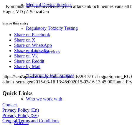
Medical Device Services
– Kombinationen naturvetenskap och affärstänk och hennes vana att 
Hager, VD på SenzaGen
Share this entry
Regulatory Toxicity Testing
Share on Facebook
Share on X
Share on WhatsApp
Share on LinkedIn
Advisory Services
Share on Vk
Share on Reddit
Share by Mail
“Difficult-to-test” samples
https://senzagen.com/wp-content/uploads/2017/01/LoggaSquare_RG
admin_senzagen
2015-03-16 13:45:00
2015-03-16 13:45:00
Hanna Fry
Quick Links
Who we work with
Contact
Privacy Policy (En)
Privacy Policy (Sv)
General Terms and Conditions
Science