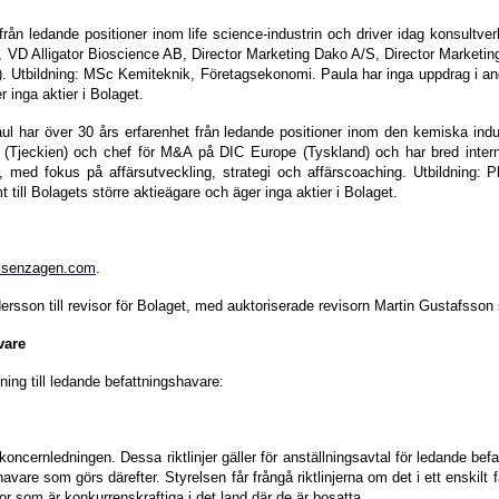
från ledande positioner inom life science-industrin och driver idag konsult
ute, VD Alligator Bioscience AB, Director Marketing Dako A/S, Director Mark
 Utbildning: MSc Kemiteknik, Företagsekonomi. Paula har inga uppdrag i andra
 inga aktier i Bolaget.
ul har över 30 års erfarenhet från ledande positioner inom den kemiska indus
Tjeckien) och chef för M&A på DIC Europe (Tyskland) och har bred internati
d, med fokus på affärsutveckling, strategi och affärscoaching. Utbildning:
 till
Bolagets
större aktieägare och äger inga aktier i Bolaget.
senzagen.com
.
rsson till revisor för Bolaget, med auktoriserade revisorn Martin Gustafsson
vare
tning till ledande befattningshavare:
ncernledningen. Dessa riktlinjer gäller för anställningsavtal för ledande bef
havare som görs därefter. Styrelsen får frångå riktlinjerna om det i ett enskilt f
r som är konkurrenskraftiga i det land där de är bosatta.