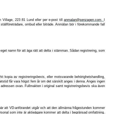
Village, 223 81 Lund eller per e-post till
anmalan@senzagen.com
.
I
tällföreträdare, ombud eller biträde. Anmälan bör i förekommande fall
 i eget namn för att äga rätt att delta i stämman. Sådan registrering, som
t kopia av registreringsbevis, eller motsvarande behörighetshandling,
etstid får vara högst fem år om det särskilt anges i denna. Anges ingen
på adressen ovan. Fullmakten i original samt registreringsbevis ska även
nebär att VD-anförandet utgår och att den allmänna frågestunden kommer
sonal som inte är aktieägare kommer att delta i begränsad omfattning.