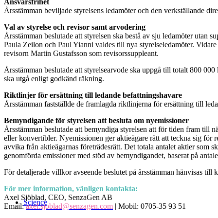
Ansvarsfrihet
Årsstämman beviljade styrelsens ledamöter och den verkställande dire
Val av styrelse och revisor samt arvodering
Årsstämman beslutade att styrelsen ska bestå av sju ledamöter utan s
Paula Zeilon och Paul Yianni valdes till nya styrelseledamöter. Vida
revisorn Martin Gustafsson som revisorssuppleant.
Årsstämman beslutade att styrelsearvode ska uppgå till totalt 800 000 
ska utgå enligt godkänd räkning.
Riktlinjer för ersättning till ledande befattningshavare
Årsstämman fastställde de framlagda riktlinjerna för ersättning till le
Bemyndigande för styrelsen att besluta om nyemissioner
Årsstämman beslutade att bemyndiga styrelsen att för tiden fram till 
eller konvertibler. Nyemissionen ger aktieägare rätt att teckna sig för 
avvika från aktieägarnas företrädesrätt. Det totala antalet aktier som
genomförda emissioner med stöd av bemyndigandet, baserat på antalet
För detaljerade villkor avseende beslutet på årsstämman hänvisas till 
För mer information, vänligen kontakta:
Axel Sjöblad, CEO, SenzaGen AB
Science
Email:
axel.sjoblad@senzagen.com
| Mobil: 0705-35 93 51