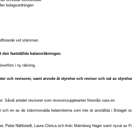
ller bolagsordningen
 ordförande vid stämman.
gt den fastställda balansräkningen.
överförs i ny räkning.
ter och revisorer, samt arvode åt styrelse och revisor och val av styrels
åväl antalet revisorer som revisorssuppleanter föreslås vara en.
h en av de stämmovalda ledamöterna som inte är anställda i Bolaget och me
er,
Peter Nählstedt
, Laura Chirica och Anki Malmborg Hager samt nyval av Pau