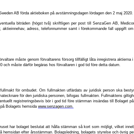
ar Sweden AB förda aktieboken på avstämningsdagen lördagen den 2 maj 2020.
uella biträden (högst två) skriftligen per post till SenzaGen AB, Medicon 
, aktieinnehav, adress, telefonnummer samt i förekommande fall uppgift om s
rvaltare måste genom förvaltarens försorg tillfälligt låta inregistrera aktierna
0 och måste därför begäras hos förvaltaren i god tid före detta datum.
ullmakt för ombudet. Om fullmakten utfärdats av juridisk person ska bestyrk
atecknare för den juridiska personen, bifogas fullmakten. Fullmaktens giltigh
ventuellt registreringsbevis bör i god tid före stämman insändas till Bolaget 
t på Bolagets hemsida
www.senzagen.com
.
iruset har bolaget beslutat att hålla stämman så kort som möjligt, vilket in
å hemsidan efter årsstämman. Bolagsledning, bolagets styrelse och övrig per