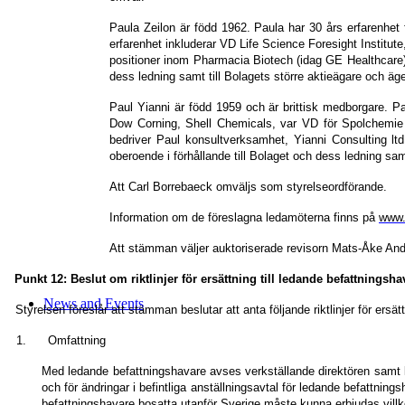
Paula Zeilon är född 1962. Paula har 30 års erfarenhet 
erfarenhet inkluderar VD Life Science Foresight Instit
positioner inom Pharmacia Biotech (idag GE Healthcare).
dess ledning samt till Bolagets större aktieägare och äger
Paul Yianni är född 1959 och är brittisk medborgare. Pa
Dow Corning, Shell Chemicals, var VD för Spolchemie (
bedriver Paul konsultverksamhet, Yianni Consulting lt
oberoende i förhållande till
Bolaget
och dess ledning samt
Att Carl Borrebaeck omväljs som styrelseordförande.
Information om de föreslagna ledamöterna finns på
www.
Att stämman väljer auktoriserade revisorn Mats-Åke Ande
Punkt 12: Beslut om riktlinjer för ersättning till ledande befattningsha
News and Events
Styrelsen föreslår att stämman beslutar att anta följande riktlinjer för ersät
1. Omfattning
Med ledande befattningshavare avses verkställande direktören samt ko
och för ändringar i befintliga anställningsavtal för ledande befattnings
befattningshavare bosatta utanför Sverige måste kunna erbjudas villko