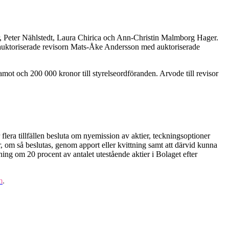
er, Peter Nählstedt, Laura Chirica och Ann-Christin Malmborg Hager.
s auktoriserade revisorn Mats-Åke Andersson med auktoriserade
amot och 200 000 kronor till styrelseordföranden. Arvode till revisor
er flera tillfällen besluta om nyemission av aktier, teckningsoptioner
er, om så beslutas, genom apport eller kvittning samt att därvid kunna
ning om 20 procent av antalet utestående aktier i Bolaget efter
m
.