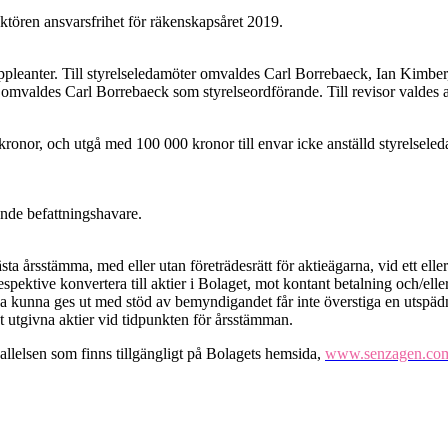
ktören ansvarsfrihet för räkenskapsåret 2019.
uppleanter. Till styrelseledamöter omvaldes Carl Borrebaeck, Ian Kimb
re omvaldes Carl Borrebaeck som styrelseordförande. Till revisor valde
kronor, och utgå med 100 000 kronor till envar icke anställd styrelseled
dande befattningshavare.
nästa årsstämma,
med eller utan företrädesrätt
för aktieägarna,
vid ett ell
respektive konvertera till aktier i Bolaget, mot kontant betalning och/ell
 ska kunna ges ut med stöd av bemyndigandet får inte överstiga en utspäd
 utgivna aktier vid tidpunkten för årsstämman.
kallelsen som finns tillgängligt på Bolagets hemsida,
www.senzagen.co