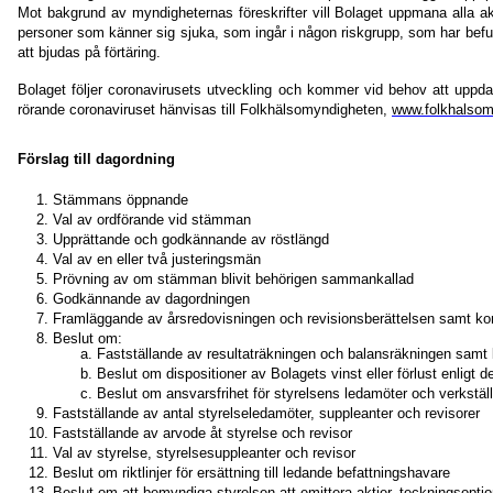
Mot bakgrund av myndigheternas föreskrifter vill Bolaget uppmana alla akt
personer som känner sig sjuka, som ingår i någon riskgrupp, som har befun
att bjudas på förtäring.
Bolaget följer coronavirusets utveckling och kommer vid behov att uppd
rörande coronaviruset hänvisas till Folkhälsomyndigheten,
www.folkhalsom
Förslag till dagordning
Stämmans öppnande
Val av ordförande vid stämman
Upprättande och godkännande av röstlängd
Val av en eller två justeringsmän
Prövning av om stämman blivit behörigen sammankallad
Godkännande av dagordningen
Framläggande av årsredovisningen och revisionsberättelsen samt ko
Beslut om:
Fastställande av resultaträkningen och balansräkningen samt
Beslut om dispositioner av Bolagets vinst eller förlust enligt 
Beslut om ansvarsfrihet för styrelsens ledamöter och verkställ
Fastställande av antal styrelseledamöter, suppleanter och revisorer
Fastställande av arvode åt styrelse och revisor
Val av styrelse, styrelsesuppleanter och revisor
Beslut om riktlinjer för ersättning till ledande befattningshavare
Beslut om att bemyndiga styrelsen att emittera aktier, teckningsoption