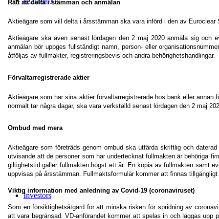
Rätt att delta i stämman och anmälan
Aktieägare som vill delta i årsstämman ska vara införd i den av Eurocle
Aktieägare ska även senast lördagen den 2 maj 2020 anmäla sig och event
anmälan bör uppges fullständigt namn, person- eller organisationsnummer
åtföljas av fullmakter, registreringsbevis och andra behörighetshandlingar.
Förvaltarregistrerade aktier
Aktieägare som har sina aktier förvaltarregistrerade hos bank eller annan fö
normalt tar några dagar, ska vara verkställd senast lördagen den 2 maj 202
Ombud med mera
Aktieägare som företräds genom ombud ska utfärda skriftlig och daterad f
utvisande att de personer som har undertecknat fullmakten är behöriga firm
giltighetstid gäller fullmakten högst ett år. En kopia av fullmakten samt e
uppvisas på årsstämman. Fullmaktsformulär kommer att finnas tillgänglig
Viktig information med anledning av Covid-19 (coronaviruset)
Investors
Som en försiktighetsåtgärd för att minska risken för spridning av coronav
att vara begränsad. VD-anförandet kommer att spelas in och läggas upp p