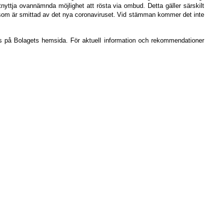
tnyttja ovannämnda möjlighet att rösta via ombud. Detta gäller särskilt
som är smittad av det nya coronaviruset.
Vid stämman kommer det inte
ras på Bolagets hemsida.
För aktuell information och rekommendationer