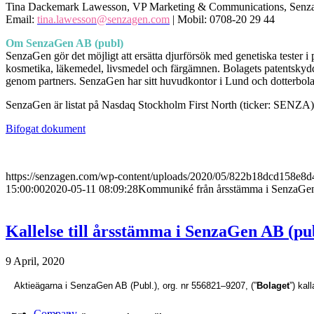
Tina Dackemark Lawesson, VP Marketing & Communications, Sen
Email:
tina.lawesson@senzagen.com
| Mobil: 0708-20 29 44
Om SenzaGen AB (publ)
SenzaGen gör det möjligt att ersätta djurförsök med genetiska tester 
kosmetika, läkemedel, livsmedel och färgämnen. Bolagets patentskyddad
genom partners. SenzaGen har sitt huvudkontor i Lund och dotterbol
SenzaGen är listat på Nasdaq Stockholm First North (ticker: SEN
Bifogat dokument
https://senzagen.com/wp-content/uploads/2020/05/822b18dcd158e8d
15:00:00
2020-05-11 08:09:28
Kommuniké från årsstämma i SenzaGe
Kallelse till årsstämma i SenzaGen AB (pu
9 April, 2020
Aktieägarna i SenzaGen AB (Publ.), org. nr 556821–9207, (”
Bolaget
”) ka
Company