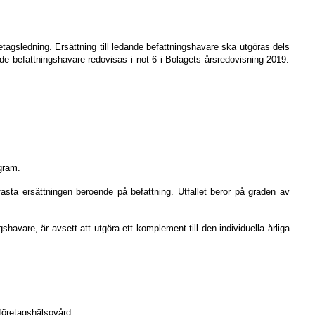
etagsledning. Ersättning
till ledande befattningshavare
ska
utgöras dels
de befattningshavare redovisas i not 6 i Bolagets årsredovisning 2019.
ogram.
sta ersättningen beroende på befattning. Utfallet beror på graden av
havare, är avsett att utgöra ett komplement till den individuella årliga
företagshälsovård.