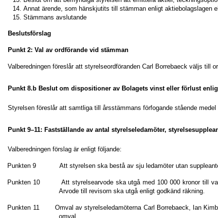
Annat ärende, som hänskjutits till stämman enligt aktiebolagslagen e
Stämmans avslutande
Beslutsförslag
Punkt 2: Val av ordförande vid stämman
Valberedningen föreslår att styrelseordföranden Carl Borrebaeck väljs till
Punkt 8.b Beslut om dispositioner av Bolagets vinst eller förlust enli
Styrelsen föreslår att samtliga till årsstämmans förfogande stående medel 
Punkt 9–11: Fastställande av antal styrelseledamöter, styrelsesupplean
Valberedningen förslag är enligt följande:
Punkten 9 Att styrelsen ska bestå av sju ledamöter utan suppleanter. S
Punkten 10 Att styrelsearvode ska utgå med 100 000 kronor till var oc
Arvode till revisorn ska utgå enligt godkänd räkning.
Punkten 11 Omval av styrelseledamöterna Carl Borrebaeck, Ian Kimb
omval.