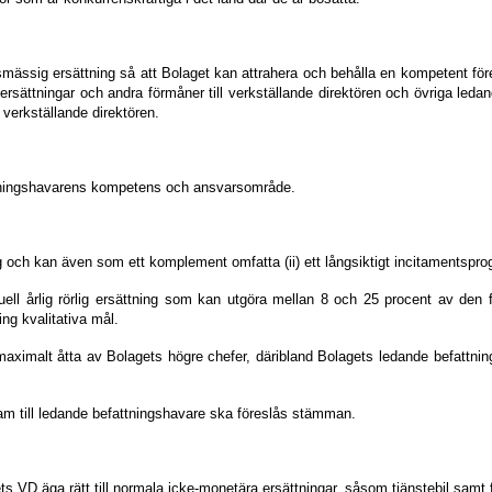
dsmässig ersättning så att Bolaget kan attrahera och behålla en kompetent för
 ersättningar
och
andra förmåner
till
verkställande direktören
och övriga ledan
r verkställande direktören.
attningshavarens kompetens och ansvarsområde.
tning och kan även som ett komplement omfatta (ii) ett långsiktigt incitamentspr
uell årlig rörlig ersättning som
kan utgöra mellan 8 och 25 procent av den fa
ing kvalitativa mål.
maximalt åtta av Bolagets högre chefer, däribland Bolagets ledande befattnings
ram till ledande befattningshavare ska föreslås stämman.
VD äga rätt till normala icke-monetära ersättningar, såsom tjänstebil samt 