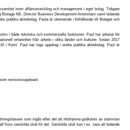
verksamhet inom affärsutveckling och management i eget bolag. Tidigare
eting Biotage AB, Director Business Development Amersham samt ledande
 publika aktiebolag. Paula är oberoende i förhållande till Bolaget och
trin i både tekniska och kommersiella funktioner. Paul har arbetat för
onell erfarenhet från arbete i olika länder och kulturer. Sedan 2017
 PhD i Kemi. Paul har inga uppdrag
i andra publika aktiebolag.
Paul är
 som revisorssuppleant.
attningshavare som ingås efter det att riktlinjerna godkänts av stämman
all finns särskilda skäl för det. Särskilda skäl kan t.ex. vara att ledande