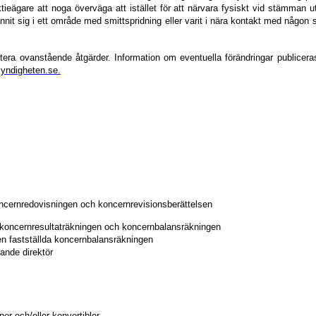
ieägare att noga överväga att istället för att närvara fysiskt vid stämman u
nit sig i ett område med smittspridning eller varit i nära kontakt med någon 
atera ovanstående åtgärder. Information om eventuella förändringar publice
yndigheten.se
.
ncernredovisningen och koncernrevisionsberättelsen
 koncernresultaträkningen och koncernbalansräkningen
den fastställda koncernbalansräkningen
ande direktör
er och/eller konvertibler