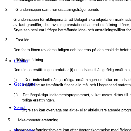
2. Grundprincipen samt hur ersättningsfrågor bereds
Grundprincipen för riktlinjerna är att Bolaget ska erbjuda en markna
av
fast grundlön, dels av rörlig prestationsbaserad ersättning
.
Löner,
Styrelsen beslutar i frågor beträffande löne- och anställningsvillkor fö
3. Fast lön
Den fasta lönen revideras årligen och baseras på den enskilde bef
4. Rörlig ersättning
Contact
Den rörliga ersättningen omfattar (i) en individuell årlig rörlig ersät
(i) Den individuella årliga rörliga ersättningen
omfattar en individ
Get a quote
uppfyllelse av framförallt finansiella mål och i begränsad omfattn
(ii) Det långsiktiga incitamentsprogrammet, vilket avses riktas till 
rörliga ersättningen.
Search
Styrelsen kan överväga om aktie- eller aktiekursrelaterade prog
5. Icke-monetär ersättning
Ledande befattningshavare kan efter överenskommelse med Bolagets 
Menu
Menu