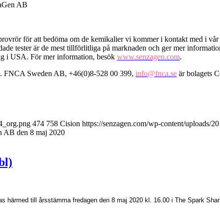
zaGen AB
i provrör för att bedöma om de kemikalier vi kommer i kontakt med i vår
e tester är de mest tillförlitliga på marknaden och ger mer information 
ag i USA. För mer information, besök
www.senzagen.com
.
ZA). FNCA Sweden AB, +46(0)8-528 00 399,
info@fnca.se
är bolagets C
4_org.png
474
758
Cision
https://senzagen.com/wp-content/uploads
n AB den 8 maj 2020
bl)
llas härmed till årsstämma fredagen den 8 maj 2020 kl. 16.00 i
The Spark Shari