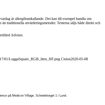
 vardag är allergiframkallande. Det kan till exempel handla om
än traditionella utvärderingsmetoder. Testerna säljs både direkt och
ertified Adviser.
/2017/01/LoggaSquare_RGB_liten_HF.png
Cision
2020-05-08
ence på Medicon Village, Scheeletorget 1
i Lund.