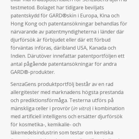
testmetod. Bolaget har tidigare beviljats
patentskydd för GARD®skin i Europa, Kina och
Hong Kong och patentansökningar behandlas för
närvarande av patentmyndigheterna i länder där
djurförsök är förbjudet eller där ett förbud
förväntas införas, däribland USA, Kanada och
Indien. Därutöver innefattar patentportföljen ett
antal pågående patentansökningar för andra
GARD®-produkter.
SenzaGens produktportfölj består av en rad
allergitester med
marknadens högsta prestanda
och prediktionsförmåga. Testerna utförs på
mänskliga celler i provrör (
in vitro
) i kombination
med artificiell intelligens och ersätter djurförsök
för kosmetika-, kemikalie- och
läkemedelsindustrin som testar om kemiska