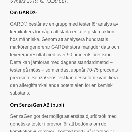
6 mars 2019, kl. 13.30 CET.
Om GARD®
GARD® består av en grupp med tester för analys av
kemikaliers förmåga att starta en allergisk reaktion
hos människa. Genom att analysera hundratals
markörer genererar GARD® stora mängder data och
levererar resultat med över 90 procents precision.
Detta kan jämföras med dagens standardmetod –
tester på möss – som endast uppnår 70-75 procents
precision. SenzaGens test kan dessutom kvantifiera
den allergiframkallande potentialen för en kemisk
substans.
Om SenzaGen AB (publ)
SenzaGen gör det möjligt att ersätta djurförsök med
genetiska tester i provrör för att bedöma om de
kemikalier vi kommer i kontakt med i vår vardag är