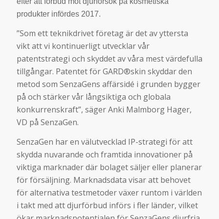
efter att förbud mot djurförsök på kosmetiska
produkter infördes 2017.
”Som ett teknikdrivet företag är det av yttersta
vikt att vi kontinuerligt utvecklar vår
patentstrategi och skyddet av våra mest värdefulla
tillgångar. Patentet för GARD®skin skyddar den
metod som SenzaGens affärsidé i grunden bygger
på och stärker vår långsiktiga och globala
konkurrenskraft”, säger Anki Malmborg Hager,
VD på SenzaGen.
SenzaGen har en välutvecklad IP-strategi för att
skydda nuvarande och framtida innovationer på
viktiga marknader där bolaget säljer eller planerar
för försäljning. Marknadsdata visar att behovet
för alternativa testmetoder växer runtom i världen
i takt med att djurförbud införs i fler länder, vilket
ökar marknadspotentialen för SenzaGens djurfria