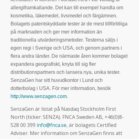
allergiframkallande. Det kan till exempel handla om
kosmetika, läkemedel, livsmedel och färgämnen.
Bolagets patentskyddade tester är de mest tillförlitliga
på marknaden och ger mer information än
traditionella utvärderingsmetoder. Testerna säljs i
egen regi i Sverige och USA, och genom partners i
flera andra länder. De närmaste åren kommer bolaget
expandera geografiskt, knyta till sig fler
distributionspartners och lansera nya, unika tester.
SenzaGen har sitt huvudkontor i Lund och
dotterbolag i USA. För mer information, besök
http://www.senzagen.com
.
SenzaGen är listat på Nasdaq Stockholm First
North (ticker: SENZA).
FNCA Sweden AB, +46(0)8-
528 00 399
info@fnca.se
, är bolagets Certified
Adviser.
Mer information om SenzaGen finns att