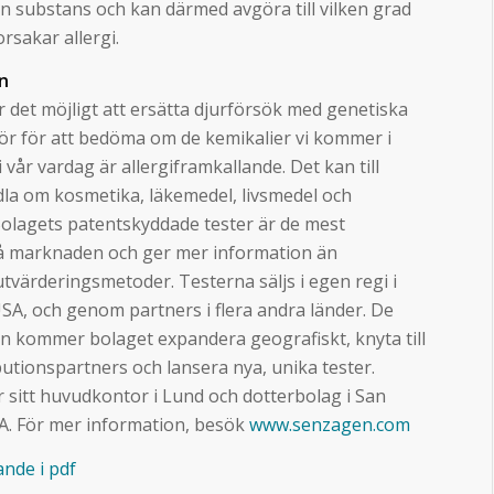
en substans och kan därmed avgöra till vilken grad
rsakar allergi.
n
det möjligt att ersätta djurförsök med genetiska
rör för att bedöma om de kemikalier vi kommer i
 vår vardag är allergiframkallande. Det kan till
la om kosmetika, läkemedel, livsmedel och
olagets patentskyddade tester är de mest
a på marknaden och ger mer information än
 utvärderingsmetoder. Testerna säljs i egen regi i
SA, och genom partners i flera andra länder. De
n kommer bolaget expandera geografiskt, knyta till
ributionspartners och lansera nya, unika tester.
 sitt huvudkontor i Lund och dotterbolag i San
SA. För mer information, besök
www.senzagen.com
nde i pdf