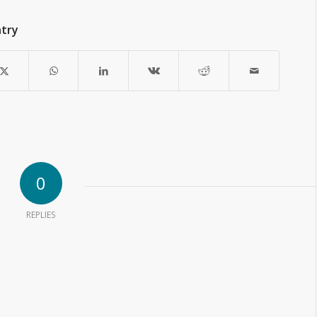
ntry
0
REPLIES