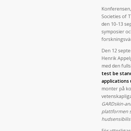
Konferensen,
Societies of 
den 10-13 se
symposier oc
forskningsvär
Den 12 septe
Henrik Appel
med den full
test be stan
applications
monter på ko
vetenskaplig
GARDskin-ana
plattformen 
hudsensibili
För ytterlig