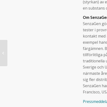
(styrkan) av 
en substans o
Om SenzaGe
SenzaGen gör 
tester i prov
kontakt med i
exempel hand
SenzaGen publishes
färgämnen. B
Prospectus prior to
tillförlitlig
listing on Nasdaq First
traditionella
North
Sverige och U
närmaste åre
sig fler dist
SenzaGen har
Francisco, U
Pressmeddela