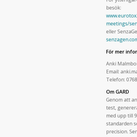
besök:
www.eurotox
meetings/se
eller SenzaG
senzagen.com
För mer info
Anki Malmbo
Email: anki
Telefon: 076
Om GARD
Genom att an
test, genere
med upp till 
standarden s
precision. Se