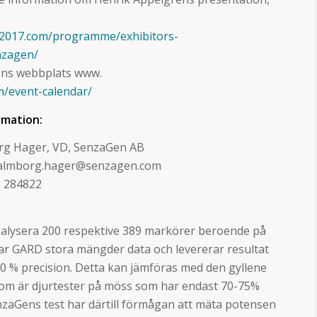
2017.com/programme/exhibitors-
nzagen/
ens webbplats www.
/event-calendar/
rmation:
rg Hager, VD, SenzaGen AB
.malmborg.hager@senzagen.com
8 284822
alysera 200 respektive 389 markörer beroende på
rar GARD stora mängder data och levererar resultat
90 % precision. Detta kan jämföras med den gyllene
om är djurtester på möss som har endast 70-75%
nzaGens test har därtill förmågan att mäta potensen