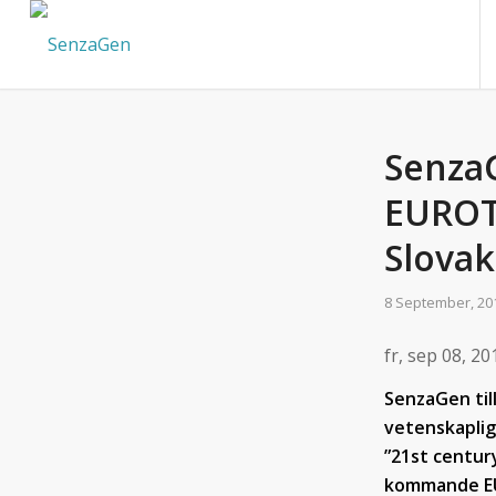
SenzaG
EUROT
Slovak
8 September, 20
fr, sep 08, 2
SenzaGen til
vetenskaplig
”21st centur
kommande EU