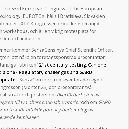
 The 53rd European Congress of the European
Toxicology, EUROTOX, hålls i Bratislava, Slovakien
ptember 2017. Kongressen erbjuder en mängd
h workshops, och är en viktig mötesplats för
lden och industrin.
mber kommer SenzaGens nya Chief Scientific Officer,
gren, att hålla en företagssponsrad presentation
ständiga rubriken
”21st century testing: Can one
d alone? Regulatory challenges and GARD
 update”
. SenzaGen finns representerade i egen
ngressen (Monter 25) och presenterar två
a abstrakt och posters om
överförbarheten av
lysen till två oberoende laboratorier
och om
GARD-
som test för effektiv potency-bedömning av
serande kemikalier
.
are information om Henrik Appelgrens presentation,