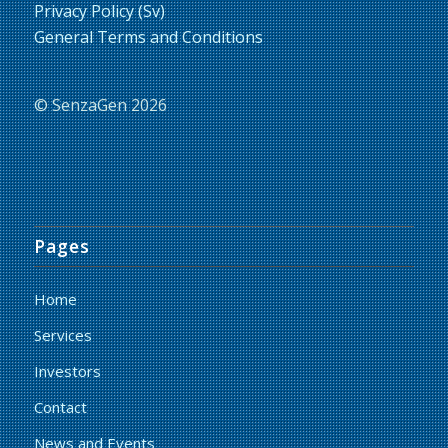
Privacy Policy (Sv)
General Terms and Conditions
© SenzaGen 2026
Pages
Home
Services
Investors
Contact
News and Events