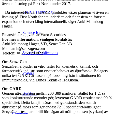
även en listning på First North under 2017.
GARD Technology
– Då intresset för våra GARD-produkter växer planerar vi även en
listning på First North för att underlätta och finansiera en fortsatt
expansion och utveckling internationellt, säger Anki Malmborg
Hager.
Science Behind
Finansiella rådgivare är Vator Securities.
För mer information, vänligen kontakta:
Anki Malmborg Hager, VD, SenzaGen AB
Mail: amh@senzagen.com
Scientific Publications
Telefon: +46 768 284822
Om SenzaGen
SenzaGen erbjuder in vitro-tester för kosmetisk, kemisk och
farmaceutisk industri som ersätter behovet av djurförsök. Bolagets
Posters
unika test GARD är baserat på forskning från Institutionen för
Immunteknologi vid Lunds Tekniska Högskola.
Om GARD
Genom att analysera mellan 200-389 markörer istället för 1-2, så
Webinars
som konkurrerande metoder gör, levererar GARD resultat med 90 %
specificitet. Detta kan jämföras med guldstandarden som är
djurtester på möss som ger endast 72 % specificitet/känslighet.
SenzaGens test har därtill förmågan att mäta potensen (styrkan) av
Company