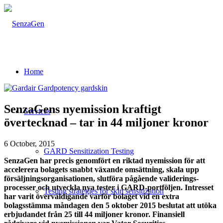
Home
SenzaGens nyemission kraftigt
Services
övertecknad – tar in 44 miljoner kronor
6 October, 2015
GARD Sensitization Testing
SenzaGen har precis genomfört en riktad nyemission för att
accelerera bolagets snabbt växande omsättning, skala upp
försäljningsorganisationen, slutföra pågående validerings-
processer och utveckla nya tester i GARD-portföljen. Intresset
Testing strategies for skin sensitization
har varit överväldigande varför bolaget vid en extra
bolagsstämma måndagen den 5 oktober 2015 beslutat att utöka
erbjudandet från 25 till 44 miljoner kronor. Finansiell