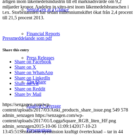
årligen inom läkemedelsindustrin till ett marknadsvärde om 9,2
miljarder kronor. Andelen in vitro-test inom läkemedelsbranschen i
SenzaGen at a Glance
t.ex. Storbritannien har sedan millenniumskiftet ökat från 2,4 procent
till 21,5 procent 2013.
Financial Reports
Pressmeddelande som pdf
Share this entry
Press Releases
Share on Facebook
Share on X
Share on WhatsApp
Share on LinkedIn
The Share
Share on Vk
Share on Reddit
Share by Mail
https://senzagen.com/wp-
Analyst Coverage
content/uploads/2017/03/Anki_products_share_issue.png
549
578
admin_senzagen
https://senzagen.com/wp-
content/uploads/2017/01/LoggaSquare_RGB_liten_HF.png
admin_senzagen
2015-10-06 11:09:14
2017-10-23
Presentations
13:45:51
SenzaGens nyemission kraftigt övertecknad – tar in 44