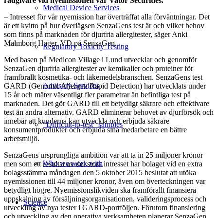
rådgivare vid nyemissionen var Vator Securities.
Medical Device Services
– Intresset för vår nyemission har överträffat alla förväntningar. Det
är ett kvitto på hur överlägsen SenzaGens test är och vilket behov
som finns på marknaden för djurfria allergitester, säger Anki
Malmborg Hager, VD på SenzaGen.
Regulatory Toxicity Testing
Med basen på Medicon Village i Lund utvecklar och genomför
SenzaGen djurfria allergitester av kemikalier och proteiner för
framförallt kosmetika- och läkemedelsbranschen. SenzaGens test
Advisory Services
GARD (Genomic Allergen Rapid Detection) har utvecklats under
15 år och mäter väsentligt fler parametrar än befintliga test på
marknaden. Det gör GARD till ett betydligt säkrare och effektivare
test än andra alternativ. GARD eliminerar behovet av djurförsök och
innebär att kunderna kan utveckla och erbjuda säkrare
“Difficult-to-test” samples
konsumentprodukter och erbjuda sina medarbetare en bättre
arbetsmiljö.
SenzaGens ursprungliga ambition var att ta in 25 miljoner kronor
Who we work with
men som ett resultat av det stora intresset har bolaget vid en extra
bolagsstämma måndagen den 5 oktober 2015 beslutat att utöka
nyemissionen till 44 miljoner kronor, även om överteckningen var
betydligt högre. Nyemissionslikviden ska framförallt finansiera
uppskalning av försäljningsorganisationen, valideringsprocess och
Science
utveckling av nya tester i GARD-portföljen. Förutom finansiering
och utveckling av den operativa verksamheten planerar SenzaGen