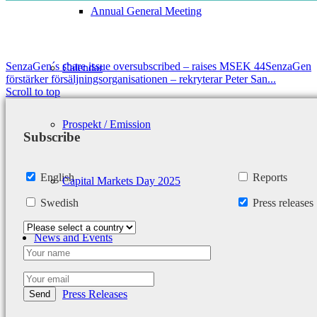
Annual General Meeting
SenzaGen´s share issue oversubscribed – raises MSEK 44
SenzaGen
Calendar
förstärker försäljningsorganisationen – rekryterar Peter San...
Scroll to top
Prospekt / Emission
Subscribe
English
Reports
Capital Markets Day 2025
Swedish
Press releases
News and Events
Press Releases