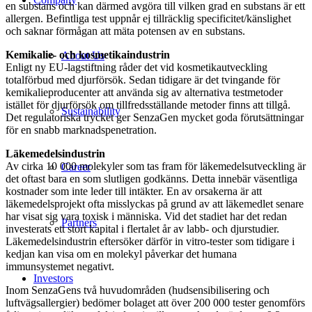
en substans och kan därmed avgöra till vilken grad en substans är ett
allergen. Befintliga test uppnår ej tillräcklig specificitet/känslighet
och saknar förmågan att mäta potensen av en substans.
Kemikalie- och kosmetikaindustrin
About Us
Enligt ny EU-lagstiftning råder det vid kosmetikautveckling
totalförbud med djurförsök. Sedan tidigare är det tvingande för
kemikalieproducenter att använda sig av alternativa testmetoder
istället för djurförsök om tillfredsställande metoder finns att tillgå.
Sustainability
Det regulatoriska trycket ger SenzaGen mycket goda förutsättningar
för en snabb marknadspenetration.
Läkemedelsindustrin
Av cirka 10 000 molekyler som tas fram för läkemedelsutveckling är
Career
det oftast bara en som slutligen godkänns. Detta innebär väsentliga
kostnader som inte leder till intäkter. En av orsakerna är att
läkemedelsprojekt ofta misslyckas på grund av att läkemedlet senare
har visat sig vara toxisk i människa. Vid det stadiet har det redan
Partners
investerats ett stort kapital i flertalet år av labb- och djurstudier.
Läkemedelsindustrin eftersöker därför in vitro-tester som tidigare i
kedjan kan visa om en molekyl påverkar det humana
immunsystemet negativt.
Investors
Inom SenzaGens två huvudområden (hudsensibilisering och
luftvägsallergier) bedömer bolaget att över 200 000 tester genomförs