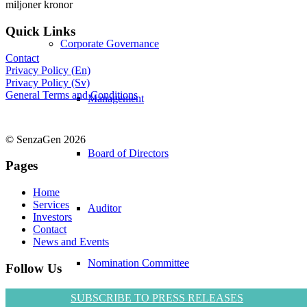
miljoner kronor
Quick Links
Corporate Governance
Contact
Privacy Policy (En)
Privacy Policy (Sv)
General Terms and Conditions
Management
© SenzaGen 2026
Board of Directors
Pages
Home
Services
Auditor
Investors
Contact
News and Events
Nomination Committee
Follow Us
SUBSCRIBE TO PRESS RELEASES