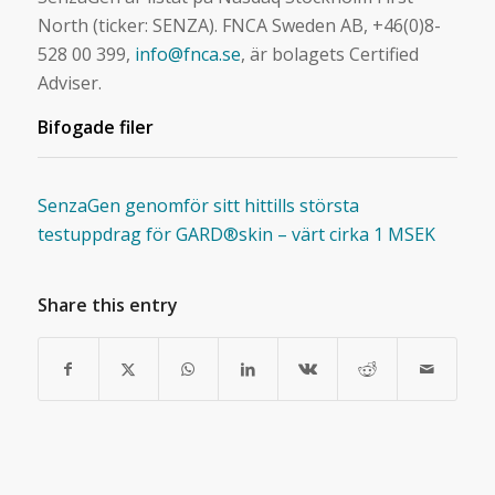
North (ticker: SENZA). FNCA Sweden AB, +46(0)8-
528 00 399,
info@fnca.se
, är bolagets Certified
Adviser.
Bifogade filer
SenzaGen genomför sitt hittills största
testuppdrag för GARD®skin – värt cirka 1 MSEK
Share this entry