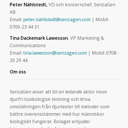
Peter Nählstedt,
VD och koncernchef, SenzaGen
AB
Email:
peter.nahlstedt@senzagen.com
| Mobil:
0700-23 44 31
Tina Dackemark Lawesson
, VP Marketing &
Communications
Email:
tina.lawesson@senzagen.com
| Mobil: 0708-
20 29 44
Om oss
SenzaGen avser att bli en ledande aktör inom
djurfri toxikologisk testning och driva
omställningen från djurtester till metoder som
bättre överensstämmer med hur människor
biologiskt fungerar. Bolaget erbjuder