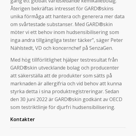
gång ett globalt världsledande kemikaliebolag.
Återigen bekräftas intresset för GARD®skins
unika förmåga att hantera och generera mer data
om svårtestade substanser. Med GARD®skin
möter vi ett behov inom hudsensibilisering som
inga andra tillgängliga tester täcker”, säger Peter
Nählstedt, VD och koncernchef på SenzaGen.
Med hög tillförlitlighet hjälper testresultat från
GARD®skin utvecklande bolag och producenter
att säkerställa att de produkter som sätts på
marknaden är allergifria och vid behov att kunna
styrka detta i sina produktregistreringar. Sedan
den 30 juni 2022 är GARD®skin godkänt av OECD
som testriktlinje för djurfri hudsensibilisering.
Kontakter