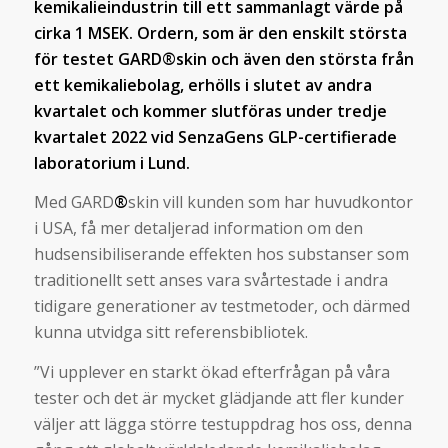
kemikalieindustrin till ett sammanlagt värde på
cirka 1 MSEK. Ordern, som är den enskilt största
för testet GARD®skin och även den största från
ett kemikaliebolag, erhölls i slutet av andra
kvartalet och kommer slutföras under tredje
kvartalet 2022 vid SenzaGens GLP-certifierade
laboratorium i Lund.
Med GARD
®
skin vill kunden som har huvudkontor
i USA, få mer detaljerad information om den
hudsensibiliserande effekten hos substanser som
traditionellt sett anses vara svårtestade i andra
tidigare generationer av testmetoder, och därmed
kunna utvidga sitt referensbibliotek.
”Vi upplever en starkt ökad efterfrågan på våra
tester och det är mycket glädjande att fler kunder
väljer att lägga större testuppdrag hos oss, denna