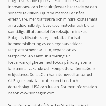
högpresterande djurfria testmetoder samt
innovations- och konsulttjänster baserade på den
senaste tekniken. Djurfria metoder är både
effektivare, mer träffsäkra och mindre kostsamma
än traditionella djurbaserade metoder och bidrar
samtidigt till att antalet försöksdjur minskar.
Bolagets tillväxtstrategi omfattar fortsatt
kommersialisering av den egenutvecklade
testplattformen GARD®, expansion av
testportföljen samt utvärdering av
förvärvsmöjligheter med fokus på bolag som är
lönsamma, växande och kompletterar SenzaGens
erbjudande. SenzaGen har sitt huvudkontor och
GLP-godkända laboratorium i Lund och
dotterbolag i USA och Italien. För mer information,
besök www.senzagen.com.
SenzaGen är listat på Nasdaq Stockholm First