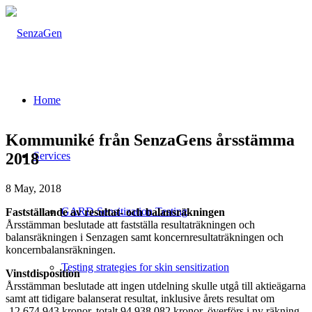
Home
Kommuniké från SenzaGens årsstämma
2018
Services
8 May, 2018
GARD Sensitization Testing
Fastställande av resultat- och balansräkningen
Årsstämman beslutade att fastställa resultaträkningen och
balansräkningen i Senzagen samt koncernresultaträkningen och
koncernbalansräkningen.
Testing strategies for skin sensitization
Vinstdisposition
Årsstämman beslutade att ingen utdelning skulle utgå till aktieägarna
samt att tidigare balanserat resultat, inklusive årets resultat om
-12 674 943 kronor, totalt 94 938 082 kronor, överförs i ny räkning.