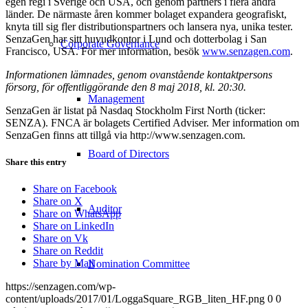
egen regi i Sverige och USA, och genom partners i flera andra
länder. De närmaste åren kommer bolaget expandera geografiskt,
knyta till sig fler distributionspartners och lansera nya, unika tester.
SenzaGen har sitt huvudkontor i Lund och dotterbolag i San
Corporate Governance
Francisco, USA. För mer information, besök
www.senzagen.com
.
Informationen lämnades, genom ovanstående kontaktpersons
försorg, för offentliggörande den 8 maj 2018, kl. 20:30.
Management
SenzaGen är listat på Nasdaq Stockholm First North (ticker:
SENZA). FNCA är bolagets Certified Adviser. Mer information om
SenzaGen finns att tillgå via http://www.senzagen.com.
Board of Directors
Share this entry
Share on Facebook
Share on X
Auditor
Share on WhatsApp
Share on LinkedIn
Share on Vk
Share on Reddit
Share by Mail
Nomination Committee
https://senzagen.com/wp-
content/uploads/2017/01/LoggaSquare_RGB_liten_HF.png
0
0