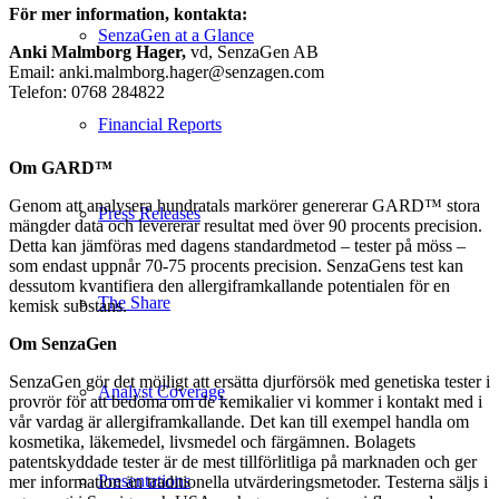
För mer information, kontakta:
SenzaGen at a Glance
Anki Malmborg Hager,
vd, SenzaGen AB
Email: anki.malmborg.hager@senzagen.com
Telefon: 0768 284822
Financial Reports
Om GARD™
Genom att analysera hundratals markörer genererar GARD™ stora
Press Releases
mängder data och levererar resultat med över 90 procents precision.
Detta kan jämföras med dagens standardmetod – tester på möss –
som endast uppnår 70-75 procents precision. SenzaGens test kan
dessutom kvantifiera den allergiframkallande potentialen för en
The Share
kemisk substans.
Om SenzaGen
SenzaGen gör det möjligt att ersätta djurförsök med genetiska tester i
Analyst Coverage
provrör för att bedöma om de kemikalier vi kommer i kontakt med i
vår vardag är allergiframkallande. Det kan till exempel handla om
kosmetika, läkemedel, livsmedel och färgämnen. Bolagets
patentskyddade tester är de mest tillförlitliga på marknaden och ger
Presentations
mer information än traditionella utvärderingsmetoder. Testerna säljs i