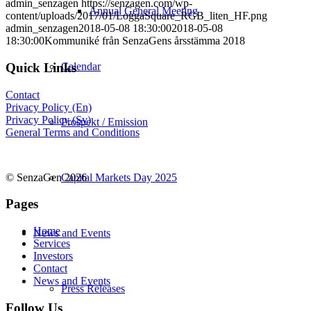
admin_senzagen
https://senzagen.com/wp-
Annual General Meeting
content/uploads/2017/01/LoggaSquare_RGB_liten_HF.png
admin_senzagen
2018-05-08 18:30:00
2018-05-08
18:30:00
Kommuniké från SenzaGens årsstämma 2018
Quick Links
Calendar
Contact
Privacy Policy (En)
Privacy Policy (Sv)
Prospekt / Emission
General Terms and Conditions
© SenzaGen 2026
Capital Markets Day 2025
Pages
Home
News and Events
Services
Investors
Contact
News and Events
Press Releases
Follow Us