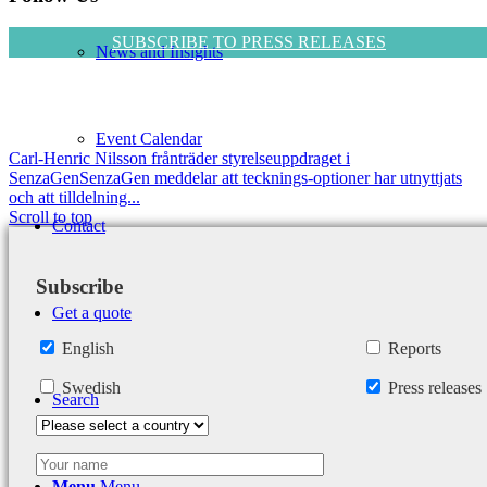
SUBSCRIBE TO PRESS RELEASES
News and Insights
Event Calendar
Carl-Henric Nilsson frånträder styrelseuppdraget i
SenzaGen
SenzaGen meddelar att tecknings-optioner har utnyttjats
och att tilldelning...
Scroll to top
Contact
Subscribe
Get a quote
English
Reports
Swedish
Press releases
Search
Menu
Menu