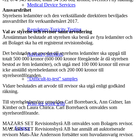
Medical Device Services
Ansvarsfrihet
Styrelsens ledamöter och den verkställande direktören beviljades
ansvarsfrihet för verksamhetsåret 2017.
Regulatory Toxicity Testing
Val av styrelse och revisor samt arvodering
Årsstämman beslutade att styrelsen ska bestå av fyra ledamöter och
att Bolaget ska ha ett registrerat revisionsbolag.
Det beslutades att arvodet till styrelsens ledamöter ska uppgå till
Advisory Services
totalt 500 000 kronor (600 000 kronor föregående år då styrelsen
bestod av fem ledamöter), och utgå med 100 000 kronor till envar
icke anställd styrelseledamot och 200 000 kronor till
styrelseordföranden.
“Difficult-to-test” samples
Vidare beslutades att arvode till revisor ska utgå enligt godkänd
räkning.
Till styrelseledamöter omvaldes Carl Borrebaeck, Ann Gidner, Ian
Who we work with
Kimber och Laura Chirica. Carl Borrebaeck omvaldes som
styrelseordförande.
MAZARS SET Revisionsbyrå AB omvaldes som Bolagets revisor.
Science
MAZARS SET Revisionsbyrå AB har anmält att auktoriserade
revisorn Mats-Åke Andersson fortsätter som huvudansvarig revisor.