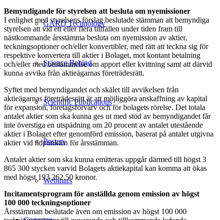
Bemyndigande för styrelsen att besluta om nyemissioner
I enlighet med styrelsens förslag beslutade stämman att bemyndiga
GARD Technology
styrelsen att vid ett eller flera tillfällen under tiden fram till
nästkommande årsstämma besluta om nyemission av aktier,
teckningsoptioner och/eller konvertibler, med rätt att teckna sig för
respektive konvertera till aktier i Bolaget, mot kontant betalning
Science Behind
och/eller med bestämmelse om apport eller kvittning samt att därvid
kunna avvika från aktieägarnas företrädesrätt.
Syftet med bemyndigandet och skälet till avvikelsen från
aktieägarnas företrädesrätt är att möjliggöra anskaffning av kapital
Scientific Publications
för expansion, företagsförvärv och för bolagets rörelse. Det totala
antalet aktier som ska kunna ges ut med stöd av bemyndigandet får
inte överstiga en utspädning om 20 procent av antalet utestående
aktier i Bolaget efter genomförd emission, baserat på antalet utgivna
Posters
aktier vid tidpunkten för årsstämman.
Antalet aktier som ska kunna emitteras uppgår därmed till högst 3
865 300 stycken varvid Bolagets aktiekapital kan komma att ökas
med högst 193 262,50 kronor.
Webinars
Incitamentsprogram för anställda genom emission av högst
100 000 teckningsoptioner
Årsstämman beslutade även om emission av högst 100 000
Company