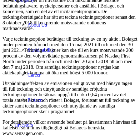
teckningsoptioner till nuvarande och tillkommande ledande
befattningshavare, nyckelpersoner och anställda i Bolaget och
koncernen, som en del av ett incitamentsprogram. De
teckningsberättigade har rätt att teckna teckningsoptioner senast den
8 oktober 2018 till en premie motsvarande optionens
About Us
marknadsvärde.
Varje teckningsoption berättigar till teckning av en ny aktie i Bolaget
under perioden från och med den 15 maj 2021 till och med den 30
Sustainability
juni 2021. Teckning av aktier kan ske till en kurs motsvarande 200
procent av den volymviktade genomsnittskursen på Nasdaq First
North under perioden från och med den 20 april 2018 till och med
den 7 maj 2018. Om samtliga teckningsoptioner nyttjas kan
aktiekapitalet komma att öka med högst 5 000 kronor.
Career
Utspädningseffekten av emissionen enligt ovan med hänsyn tagen
till full teckning och utnyttjande av samtliga erbjudna
teckningsoptioner beräknas uppgå till cirka 0,64 procent av det
Partners
totala antalet aktier och röster i Bolaget, förutsatt att full teckning av
aktier samt teckningsoptioner och utnyttjande av samtliga
teckningsoptioner sker i programmet.
För detaljerade villkor avseende beslutet på årsstämman hänvisas till
Investors
kallelsen som finns tillgängligt på Bolagets hemsida,
www.senzagen.com.